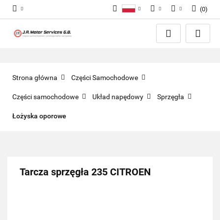
(
0
)
Polski
PLN
Zaloguj się
English
Zarejestruj się
EUR
Dodaj zgłoszenie
GBP
Zgody cookies
Strona główna
Części Samochodowe
Części samochodowe
Układ napędowy
Sprzęgła
Łożyska oporowe
Tarcza sprzęgła 235 CITROEN