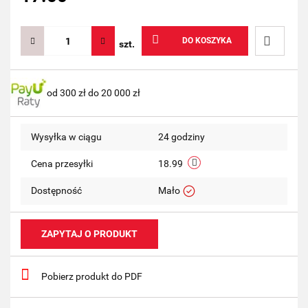
DO KOSZYKA
szt.
Do
od 300 zł do 20 000 zł
przechow
Wysyłka w ciągu
24 godziny
Cena przesyłki
18.99
Dostępność
Mało
ZAPYTAJ O PRODUKT
Pobierz produkt do PDF