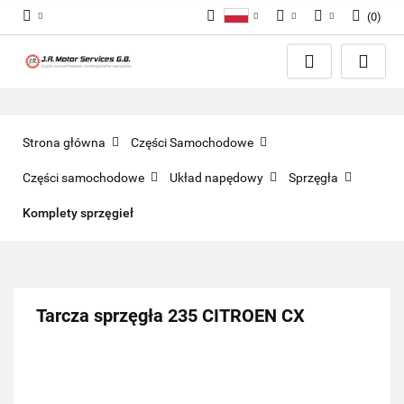
(
0
)
Polski
PLN
Zaloguj się
English
Zarejestruj się
EUR
Dodaj zgłoszenie
GBP
Zgody cookies
Strona główna
Części Samochodowe
Części samochodowe
Układ napędowy
Sprzęgła
Komplety sprzęgieł
Tarcza sprzęgła 235 CITROEN CX