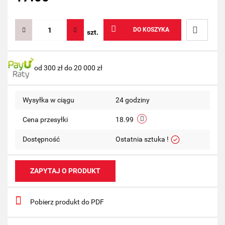
DO KOSZYKA
szt.
Do
od 300 zł do 20 000 zł
przechow
Wysyłka w ciągu
24 godziny
Cena przesyłki
18.99
Dostępność
Ostatnia sztuka !
ZAPYTAJ O PRODUKT
Pobierz produkt do PDF