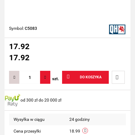
Symbol:
C5083
17.92
17.92
DO KOSZYKA
szt.
Do
od 300 zł do 20 000 zł
przechow
Wysyłka w ciągu
24 godziny
Cena przesyłki
18.99