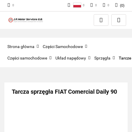
(
0
)
Polski
PLN
Zaloguj się
English
Zarejestruj się
EUR
Dodaj zgłoszenie
GBP
Zgody cookies
Strona główna
Części Samochodowe
Części samochodowe
Układ napędowy
Sprzęgła
Tarcze
Tarcza sprzęgła FIAT Comercial Daily 90