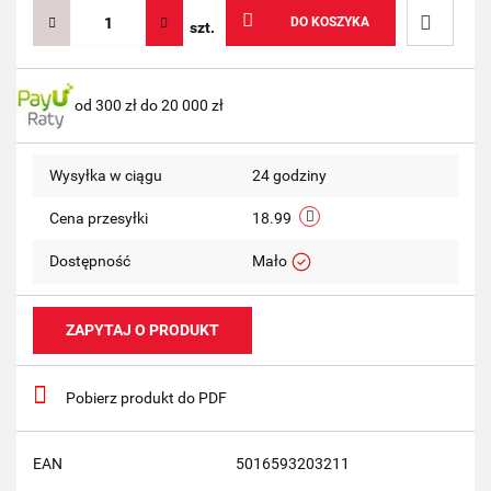
DO KOSZYKA
szt.
Do
od 300 zł do 20 000 zł
przechow
Wysyłka w ciągu
24 godziny
Cena przesyłki
18.99
Dostępność
Mało
ZAPYTAJ O PRODUKT
Pobierz produkt do PDF
EAN
5016593203211