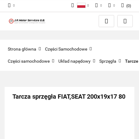
(
0
)
Polski
PLN
Zaloguj się
English
Zarejestruj się
EUR
Dodaj zgłoszenie
GBP
Zgody cookies
Strona główna
Części Samochodowe
Części samochodowe
Układ napędowy
Sprzęgła
Tarcze
Tarcza sprzęgła FIAT,SEAT 200x19x17 80