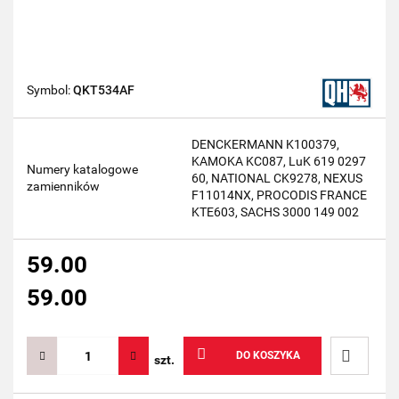
Symbol:
QKT534AF
DENCKERMANN K100379,
KAMOKA KC087, LuK 619 0297
Numery katalogowe
60, NATIONAL CK9278, NEXUS
zamienników
F11014NX, PROCODIS FRANCE
KTE603, SACHS 3000 149 002
59.00
59.00
DO KOSZYKA
szt.
Do