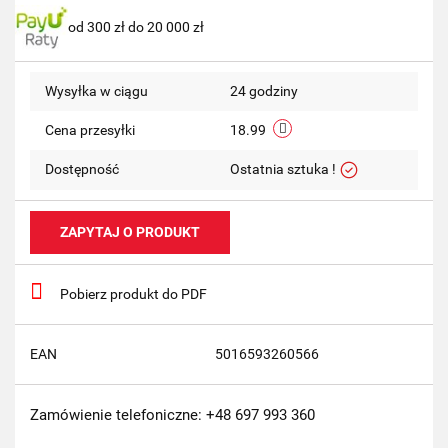
od 300 zł do 20 000 zł
przechow
Wysyłka w ciągu
24 godziny
Cena przesyłki
18.99
Dostępność
Ostatnia sztuka !
ZAPYTAJ O PRODUKT
Pobierz produkt do PDF
EAN
5016593260566
Zamówienie telefoniczne: +48 697 993 360