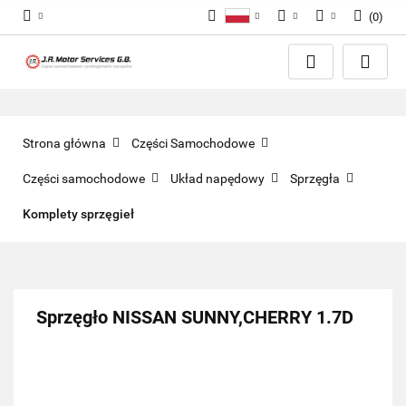
(
0
)
Polski
PLN
Zaloguj się
English
Zarejestruj się
EUR
Dodaj zgłoszenie
GBP
Zgody cookies
Strona główna
Części Samochodowe
Części samochodowe
Układ napędowy
Sprzęgła
Komplety sprzęgieł
Sprzęgło NISSAN SUNNY,CHERRY 1.7D