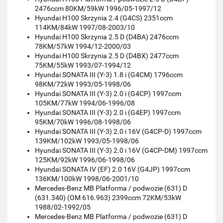
2476ccm 80KM/59kW 1996/05-1997/12
Hyundai H100 Skrzynia 2.4 (G4CS) 2351ccm
114KM/84kW 1997/08-2003/10
Hyundai H100 Skrzynia 2.5 D (D4BA) 2476ccm
78KM/57kW 1994/12-2000/03
Hyundai H100 Skrzynia 2.5 D (D4BX) 2477ccm
75KM/55kW 1993/07-1994/12
Hyundai SONATA III (Y-3) 1.8 i (G4CM) 1796ccm
98KM/72kW 1993/05-1998/06
Hyundai SONATA III (Y-3) 2.0 i (G4CP) 1997ccm
105KM/77kW 1994/06-1996/08
Hyundai SONATA III (Y-3) 2.0 i (G4EP) 1997ccm
95KM/70kW 1996/08-1998/06
Hyundai SONATA III (Y-3) 2.0 i 16V (G4CP-D) 1997ccm
139KM/102kW 1993/05-1998/06
Hyundai SONATA III (Y-3) 2.0 i 16V (G4CP-DM) 1997ccm
125KM/92kW 1996/06-1998/06
Hyundai SONATA IV (EF) 2.0 16V (G4JP) 1997ccm
136KM/100kW 1998/06-2001/10
Mercedes-Benz MB Platforma / podwozie (631) D
(631.340) (OM 616.963) 2399ccm 72KM/53kW
1988/02-1992/05
Mercedes-Benz MB Platforma / podwozie (631) D