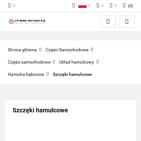
(
0
)
Polski
PLN
Zaloguj się
English
Zarejestruj się
EUR
Dodaj zgłoszenie
GBP
Zgody cookies
Strona główna
Części Samochodowe
Części samochodowe
Układ hamulcowy
Hamulce bębnowe
Szczęki hamulcowe
Szczęki hamulcowe