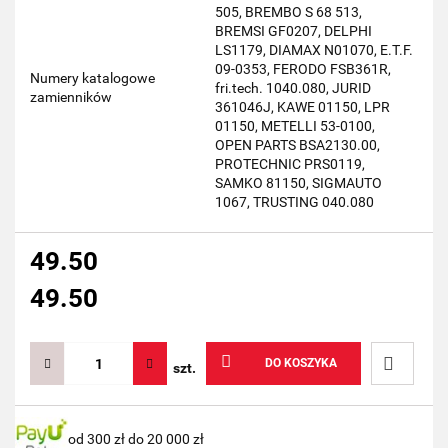
505, BREMBO S 68 513,
BREMSI GF0207, DELPHI
LS1179, DIAMAX N01070, E.T.F.
09-0353, FERODO FSB361R,
Numery katalogowe
fri.tech. 1040.080, JURID
zamienników
361046J, KAWE 01150, LPR
01150, METELLI 53-0100,
OPEN PARTS BSA2130.00,
PROTECHNIC PRS0119,
SAMKO 81150, SIGMAUTO
1067, TRUSTING 040.080
49.50
49.50
DO KOSZYKA
szt.
Do
od 300 zł do 20 000 zł