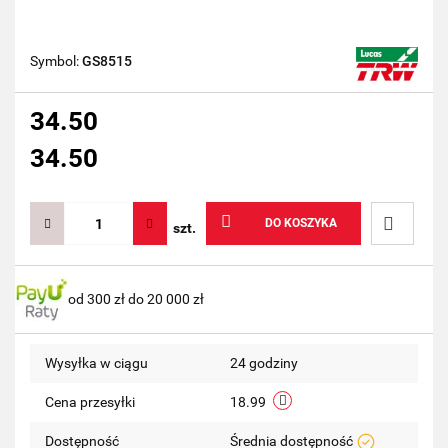
Symbol:
GS8515
34.50
34.50
DO KOSZYKA
szt.
Do
od 300 zł do 20 000 zł
przechow
Wysyłka w ciągu
24 godziny
Cena przesyłki
18.99
Dostępność
Średnia dostępność