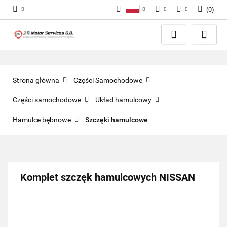
(
0
)
Polski
PLN
Zaloguj się
English
Zarejestruj się
EUR
Dodaj zgłoszenie
GBP
Zgody cookies
Strona główna
Części Samochodowe
Części samochodowe
Układ hamulcowy
Hamulce bębnowe
Szczęki hamulcowe
Komplet szczęk hamulcowych NISSAN