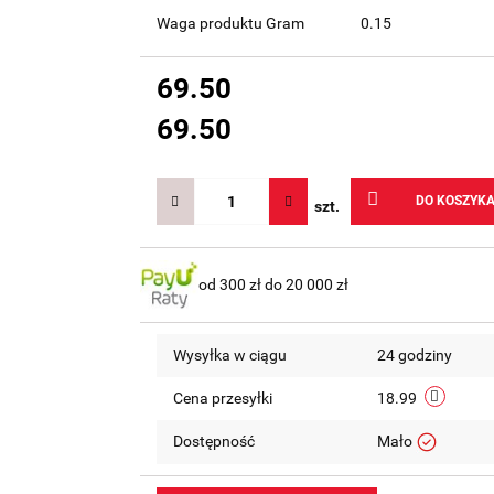
Waga produktu Gram
0.15
69.50
69.50
DO KOSZYK
szt.
od 300 zł do 20 000 zł
Wysyłka w ciągu
24 godziny
Cena przesyłki
18.99
Dostępność
Mało