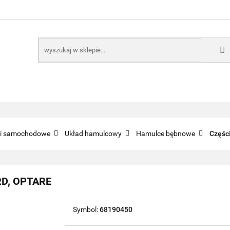
E
NARZĘDZIA
CZĘŚCI SAMOCHODOWE
AKTUA
KTRONICZNE
B2B
CZĘŚCI SAMOCHODOWE
AKTUALNOŚCI
KOMP
ci samochodowe
Układ hamulcowy
Hamulce bębnowe
Częśc
RD, OPTARE
Symbol:
68190450