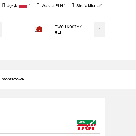
Język
Waluta:
PLN
Strefa klienta
LNOŚCI
Polski
PLN
Zaloguj się
TWÓJ KOSZYK
English
EUR
Zarejestruj się
0
0 zł
GBP
Dodaj zgłoszenie
Zgody cookies
ONENTY ELEKTRONICZNE
B2B
i montażowe