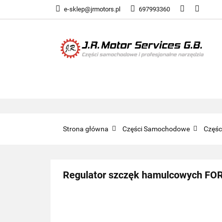
e-sklep@jrmotors.pl
697993360
UKŁADY PALIWOW
KOMPONENTY ELE
UKŁADY PALIWOWE
NARZĘDZIA
Strona główna
Części Samochodowe
Częś
Regulator szczęk hamulcowych FO