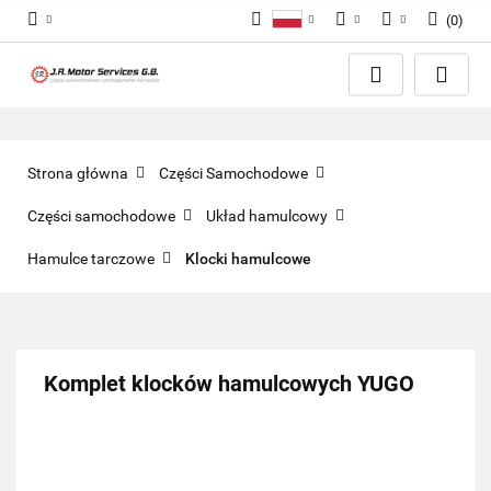
(
0
)
Polski
PLN
Zaloguj się
English
Zarejestruj się
EUR
Dodaj zgłoszenie
GBP
Zgody cookies
Strona główna
Części Samochodowe
Części samochodowe
Układ hamulcowy
Hamulce tarczowe
Klocki hamulcowe
Komplet klocków hamulcowych YUGO