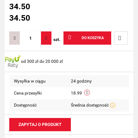
34.50
34.50
DO KOSZYKA
szt.
Do
od 300 zł do 20 000 zł
przechow
Wysyłka w ciągu
24 godziny
Cena przesyłki
18.99
Dostępność
Średnia dostępność
ZAPYTAJ O PRODUKT