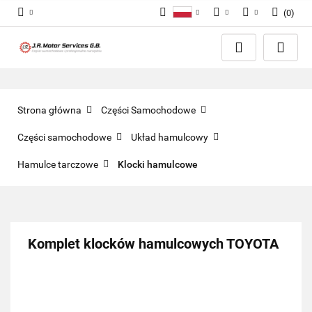
(
0
)
Polski
PLN
Zaloguj się
English
Zarejestruj się
EUR
Dodaj zgłoszenie
GBP
Zgody cookies
Strona główna
Części Samochodowe
Części samochodowe
Układ hamulcowy
Hamulce tarczowe
Klocki hamulcowe
Komplet klocków hamulcowych TOYOTA