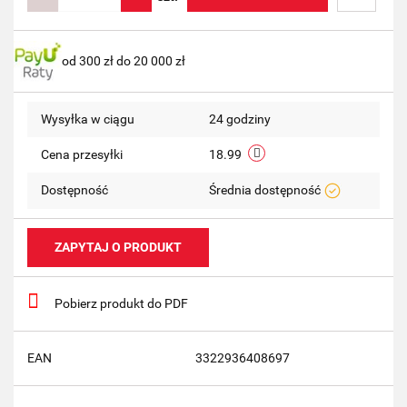
Do
od 300 zł do 20 000 zł
przechow
Wysyłka w ciągu
24 godziny
Cena przesyłki
18.99
Dostępność
Średnia dostępność
ZAPYTAJ O PRODUKT
Pobierz produkt do PDF
EAN
3322936408697