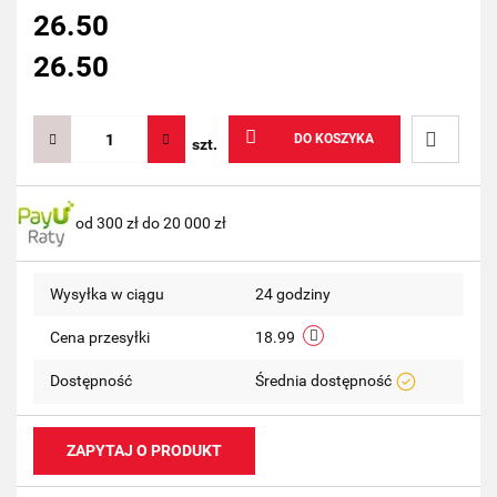
26.50
26.50
DO KOSZYKA
szt.
Do
od 300 zł do 20 000 zł
przechow
Wysyłka w ciągu
24 godziny
Cena przesyłki
18.99
Dostępność
Średnia dostępność
ZAPYTAJ O PRODUKT