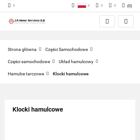
(
0
)
Polski
PLN
Zaloguj się
English
Zarejestruj się
EUR
Dodaj zgłoszenie
GBP
Zgody cookies
Strona główna
Części Samochodowe
Części samochodowe
Układ hamulcowy
Hamulce tarczowe
Klocki hamulcowe
Klocki hamulcowe