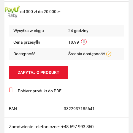
Do
od 300 zł do 20 000 zł
przechow
Wysyłka w ciągu
24 godziny
Cena przesyłki
18.99
Dostępność
Średnia dostępność
ZAPYTAJ O PRODUKT
Pobierz produkt do PDF
EAN
3322937185641
Zamówienie telefoniczne: +48 697 993 360