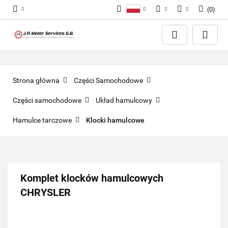
(
0
)
Polski
PLN
Zaloguj się
English
Zarejestruj się
EUR
Dodaj zgłoszenie
GBP
Zgody cookies
Strona główna
Części Samochodowe
Części samochodowe
Układ hamulcowy
Hamulce tarczowe
Klocki hamulcowe
Komplet klocków hamulcowych
CHRYSLER