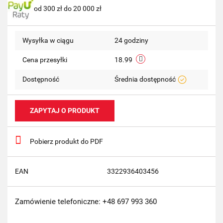
od 300 zł do 20 000 zł
przechow
Wysyłka w ciągu
24 godziny
Cena przesyłki
18.99
Dostępność
Średnia dostępność
ZAPYTAJ O PRODUKT
Pobierz produkt do PDF
EAN
3322936403456
Zamówienie telefoniczne: +48 697 993 360