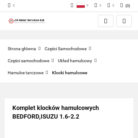
(
0
)
Polski
PLN
Zaloguj się
English
Zarejestruj się
EUR
Dodaj zgłoszenie
GBP
Zgody cookies
Strona główna
Części Samochodowe
Części samochodowe
Układ hamulcowy
Hamulce tarczowe
Klocki hamulcowe
Komplet klocków hamulcowych
BEDFORD,ISUZU 1.6-2.2