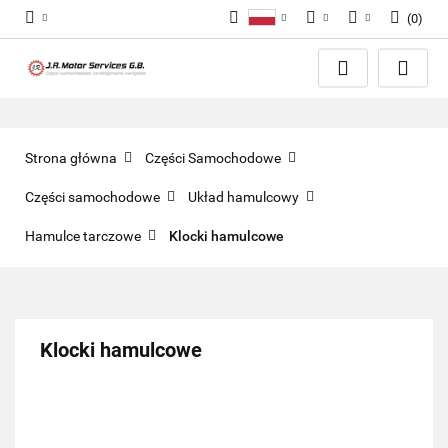
(
0
)
Polski
PLN
Zaloguj się
English
Zarejestruj się
EUR
Dodaj zgłoszenie
GBP
Zgody cookies
Strona główna
Części Samochodowe
Części samochodowe
Układ hamulcowy
Hamulce tarczowe
Klocki hamulcowe
Klocki hamulcowe