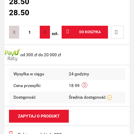
28.50
28.50
DO KOSZYKA
szt.
Do
od 300 zł do 20 000 zł
przechow
Wysyłka w ciągu
24 godziny
Cena przesyłki
18.99
Dostępność
Średnia dostępność
ZAPYTAJ O PRODUKT