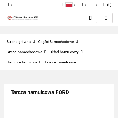
(
0
)
Polski
PLN
Zaloguj się
English
Zarejestruj się
EUR
Dodaj zgłoszenie
GBP
Zgody cookies
Strona główna
Części Samochodowe
Części samochodowe
Układ hamulcowy
Hamulce tarczowe
Tarcze hamulcowe
Tarcza hamulcowa FORD