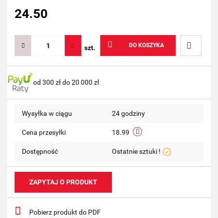
24.50
DO KOSZYKA
szt.
Do
od 300 zł do 20 000 zł
przechow
Wysyłka w ciągu
24 godziny
Cena przesyłki
18.99
Dostępność
Ostatnie sztuki !
ZAPYTAJ O PRODUKT
Pobierz produkt do PDF