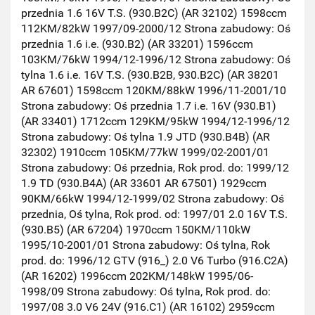
przednia 1.6 16V T.S. (930.B2C) (AR 32102) 1598ccm
112KM/82kW 1997/09-2000/12 Strona zabudowy: Oś
przednia 1.6 i.e. (930.B2) (AR 33201) 1596ccm
103KM/76kW 1994/12-1996/12 Strona zabudowy: Oś
tylna 1.6 i.e. 16V T.S. (930.B2B, 930.B2C) (AR 38201
AR 67601) 1598ccm 120KM/88kW 1996/11-2001/10
Strona zabudowy: Oś przednia 1.7 i.e. 16V (930.B1)
(AR 33401) 1712ccm 129KM/95kW 1994/12-1996/12
Strona zabudowy: Oś tylna 1.9 JTD (930.B4B) (AR
32302) 1910ccm 105KM/77kW 1999/02-2001/01
Strona zabudowy: Oś przednia, Rok prod. do: 1999/12
1.9 TD (930.B4A) (AR 33601 AR 67501) 1929ccm
90KM/66kW 1994/12-1999/02 Strona zabudowy: Oś
przednia, Oś tylna, Rok prod. od: 1997/01 2.0 16V T.S.
(930.B5) (AR 67204) 1970ccm 150KM/110kW
1995/10-2001/01 Strona zabudowy: Oś tylna, Rok
prod. do: 1996/12 GTV (916_) 2.0 V6 Turbo (916.C2A)
(AR 16202) 1996ccm 202KM/148kW 1995/06-
1998/09 Strona zabudowy: Oś tylna, Rok prod. do:
1997/08 3.0 V6 24V (916.C1) (AR 16102) 2959ccm