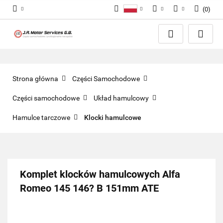
(
0
)
Polski
PLN
Zaloguj się
English
Zarejestruj się
EUR
Dodaj zgłoszenie
GBP
Zgody cookies
Strona główna
Części Samochodowe
Części samochodowe
Układ hamulcowy
Hamulce tarczowe
Klocki hamulcowe
Komplet klocków hamulcowych Alfa
Romeo 145 146? B 151mm ATE