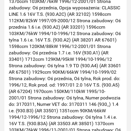
1370ccm 103KM/76kW 1996/12-2001/01 Strona
zabudowy: Oś przednia, Opcja wyposażenia: CLASSIC
LINE 1.6 16V T.S. (930.A2C) (AR 32102) 1598ccm
112KM/82kW 1997/09-2000/12 Strona zabudowy: Oś
przednia 1.6 i.e. (930.A2) (AR 33201) 1596ccm
103KM/76kW 1994/10-1996/12 Strona zabudowy: Oś
tylna 1.6 i.e. 16V T.S. (930.A2) (AR 38201 AR 67601)
1598ccm 120KM/88kW 1996/12-2001/01 Strona
zabudowy: Oś przednia 1.7 i.e. 16V (930.A1) (AR
33401) 1712ccm 129KM/95kW 1994/10-1996/12
Strona zabudowy: Oś tylna 1.9 TD (930.A4) (AR 33601
AR 67501) 1929ccm 90KM/66kW 1994/10-1999/02
Strona zabudowy: Oś przednia, Oś tylna, Rok prod. do:
1996/12, Rok prod. od: 1997/01 2.0 16V T.S. (930.A5)
(AR 67204) 1970ccm 150KM/110kW 1995/10-
2001/01 Strona zabudowy: Oś tylna, Numer podwozia
do: 3170311, Numer VET do: 3170311 146 (930_) 1.4
i.e. (930.B3) (AR 33501) 1351ccm 90KM/66kW
1994/12-1996/12 Strona zabudowy: Oś tylna 1.4 i.e.
16V T.S. (930.B3A) (AR 33503 AR 38501) 1370ccm
103KM/76kW 1996/11-2001/01 Strona zabudowy: Oś