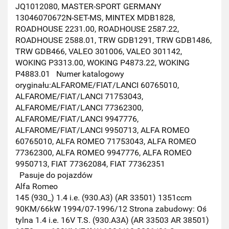
JQ1012080, MASTER-SPORT GERMANY
13046070672N-SET-MS, MINTEX MDB1828,
ROADHOUSE 2231.00, ROADHOUSE 2587.22,
ROADHOUSE 2588.01, TRW GDB1291, TRW GDB1486,
TRW GDB466, VALEO 301006, VALEO 301142,
WOKING P3313.00, WOKING P4873.22, WOKING
P4883.01 Numer katalogowy
oryginału:ALFAROME/FIAT/LANCI 60765010,
ALFAROME/FIAT/LANCI 71753043,
ALFAROME/FIAT/LANCI 77362300,
ALFAROME/FIAT/LANCI 9947776,
ALFAROME/FIAT/LANCI 9950713, ALFA ROMEO
60765010, ALFA ROMEO 71753043, ALFA ROMEO
77362300, ALFA ROMEO 9947776, ALFA ROMEO
9950713, FIAT 77362084, FIAT 77362351
Pasuje do pojazdów
Alfa Romeo
145 (930_) 1.4 i.e. (930.A3) (AR 33501) 1351ccm
90KM/66kW 1994/07-1996/12 Strona zabudowy: Oś
tylna 1.4 i.e. 16V T.S. (930.A3A) (AR 33503 AR 38501)