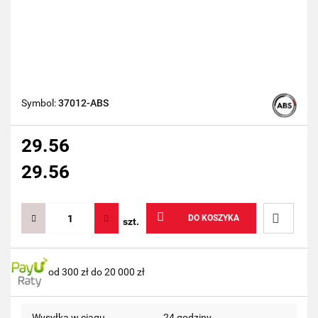
Symbol:
37012-ABS
29.56
29.56
DO KOSZYKA
szt.
Do
od 300 zł do 20 000 zł
przechow
Wysyłka w ciągu
24 godziny