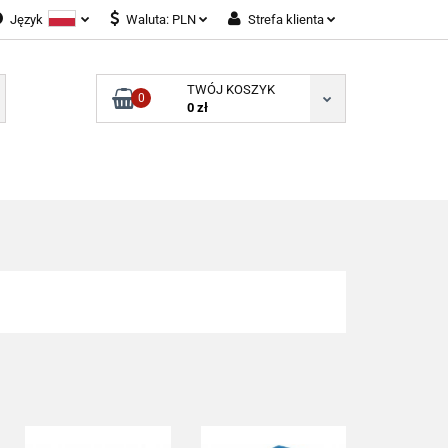
Język
Waluta:
PLN
Strefa klienta
ALNOŚCI
Polski
PLN
Zaloguj się
TWÓJ KOSZYK
English
EUR
Zarejestruj się
0
0 zł
GBP
Dodaj zgłoszenie
Zgody cookies
PONENTY ELEKTRONICZNE
B2B