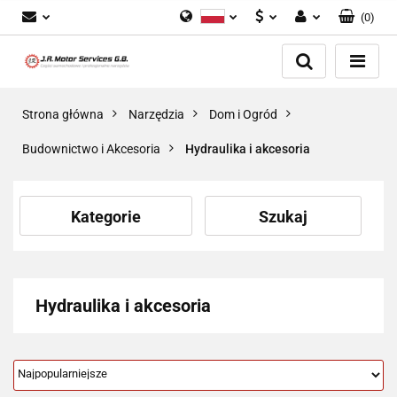
(
0
)
Polski
PLN
Zaloguj się
English
Zarejestruj się
EUR
Dodaj zgłoszenie
GBP
Strona główna
Narzędzia
Dom i Ogród
Zgody cookies
Budownictwo i Akcesoria
Hydraulika i akcesoria
Kategorie
Szukaj
Hydraulika i akcesoria