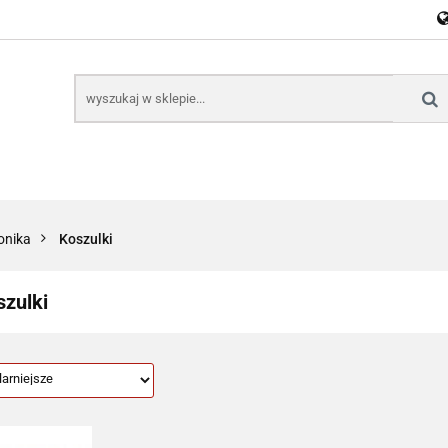
E
NARZĘDZIA
CZĘŚCI SAMOCHODOWE
AKTU
KTRONICZNE
B2B
CZĘŚCI SAMOCHODOWE
AKTUALNOŚCI
KOM
ronika
Koszulki
zulki