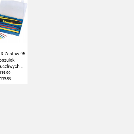
R Zestaw 95
oszulek
uczliwych do
kabli
119.00
119.00