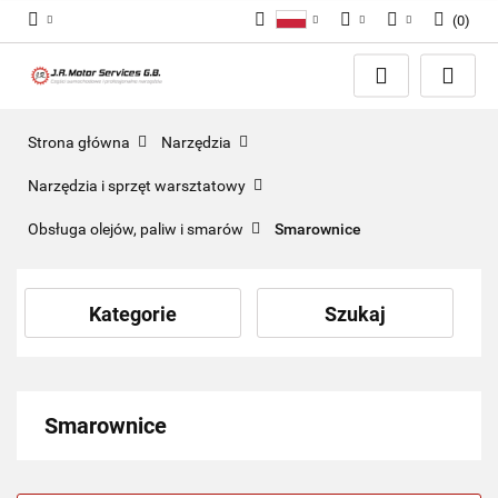
(
0
)
Polski
PLN
Zaloguj się
English
Zarejestruj się
EUR
Dodaj zgłoszenie
GBP
Strona główna
Narzędzia
Zgody cookies
Narzędzia i sprzęt warsztatowy
Obsługa olejów, paliw i smarów
Smarownice
Kategorie
Szukaj
Smarownice