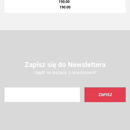
190.00
190.00
Zapisz się do Newslettera
I bądź na bieżąco z nowościami!