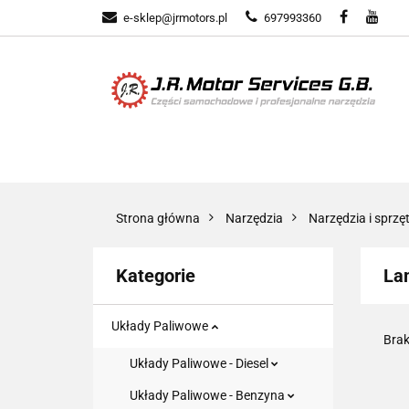
e-sklep@jrmotors.pl
697993360
UKŁADY PALIWOW
KOMPONENTY ELE
UKŁADY PALIWOWE
NARZĘDZIA
Strona główna
Narzędzia
Narzędzia i sprz
Kategorie
La
Układy Paliwowe
Brak
Układy Paliwowe - Diesel
Układy Paliwowe - Benzyna