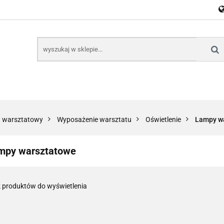
E
NARZĘDZIA
CZĘŚCI SAMOCHODOWE
AKTU
KTRONICZNE
B2B
CZĘŚCI SAMOCHODOWE
AKTUALNOŚCI
KOM
ęt warsztatowy
Wyposażenie warsztatu
Oświetlenie
Lampy w
mpy warsztatowe
 produktów do wyświetlenia