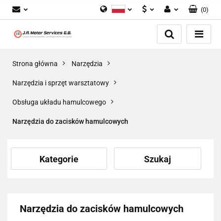
(
0
)
Polski
PLN
Zaloguj się
English
Zarejestruj się
EUR
Dodaj zgłoszenie
GBP
Strona główna
Narzędzia
Zgody cookies
Narzędzia i sprzęt warsztatowy
Obsługa układu hamulcowego
Narzędzia do zacisków hamulcowych
Kategorie
Szukaj
Narzędzia do zacisków hamulcowych