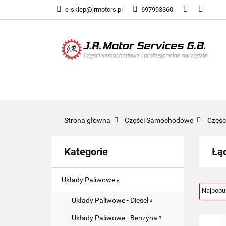
e-sklep@jrmotors.pl
697993360
UKŁADY PALIWOW
KOMPONENTY ELE
UKŁADY PALIWOWE
NARZĘDZIA
Strona główna
Części Samochodowe
Częś
Kategorie
Łąc
Układy Paliwowe
Układy Paliwowe - Diesel
Układy Paliwowe - Benzyna