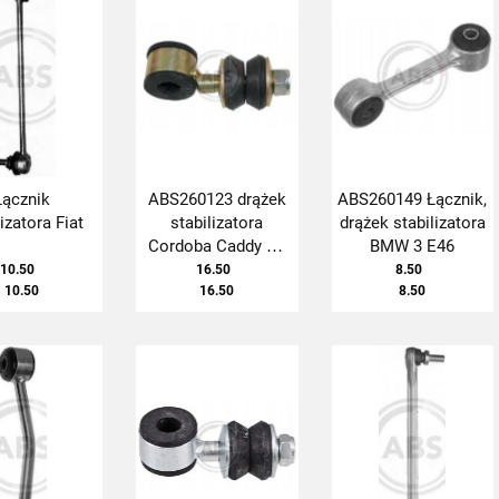
Łącznik
ABS260123 drążek
ABS260149 Łącznik,
lizatora Fiat
stabilizatora
drążek stabilizatora
Cordoba Caddy PL
BMW 3 E46
PP
10.50
16.50
8.50
10.50
16.50
8.50