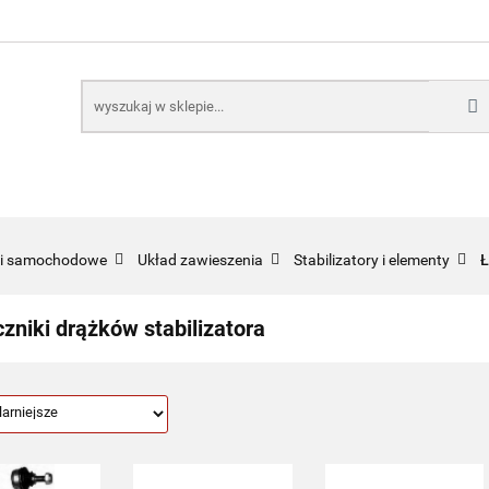
E
NARZĘDZIA
CZĘŚCI SAMOCHODOWE
AKTUA
KTRONICZNE
B2B
CZĘŚCI SAMOCHODOWE
AKTUALNOŚCI
KOMP
ci samochodowe
Układ zawieszenia
Stabilizatory i elementy
Ł
zniki drążków stabilizatora