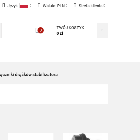
Język
Waluta:
PLN
Strefa klienta
LNOŚCI
Polski
PLN
Zaloguj się
TWÓJ KOSZYK
English
EUR
Zarejestruj się
0
0 zł
GBP
Dodaj zgłoszenie
Zgody cookies
ONENTY ELEKTRONICZNE
B2B
ączniki drążków stabilizatora