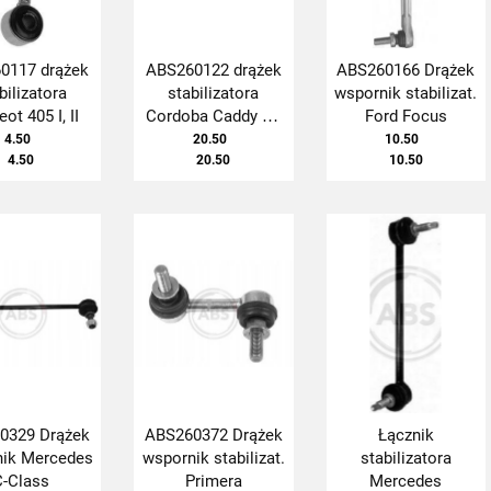
0117 drążek
ABS260122 drążek
ABS260166 Drążek
bilizatora
stabilizatora
wspornik stabilizat.
ot 405 I, II
Cordoba Caddy PL
Ford Focus
PP
4.50
20.50
10.50
4.50
20.50
10.50
0329 Drążek
ABS260372 Drążek
Łącznik
ik Mercedes
wspornik stabilizat.
stabilizatora
C-Class
Primera
Mercedes