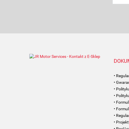
DOKU
• Regul
• Gwaran
• Polity
• Polity
• Formul
• Formul
• Regul
• Projek
• PayU r