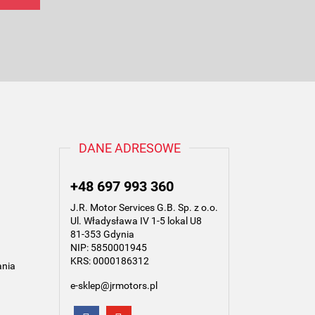
DANE ADRESOWE
+48 697 993 360
J.R. Motor Services G.B. Sp. z o.o.
Ul. Władysława IV 1-5 lokal U8
81-353 Gdynia
NIP: 5850001945
KRS: 0000186312
ania
e-sklep@jrmotors.pl