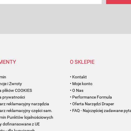
MENTY
O SKLEPIE
amin
• Kontakt
cje i Zwroty
• Moje konto
ka plików COOKIES
• O Nas
ka prywatności
• Performance Formula
arz reklamacyjny narzędzia
• Oferta Narzędzi Draper
arz reklamacyjny części sam.
• FAQ - Najczęściej zadawane pyt
amin Punktów lojalnościowych
ty dofinansowane z UE
aty - dla kupujących