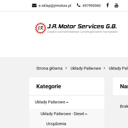
e-sklep@jrmotors.pl
697993360
UKŁADY PALIWOW
KOMPONENTY ELE
UKŁADY PALIWOWE
NARZĘDZIA
Strona główna
Układy Paliwowe
Układy Pal
Kategorie
Nar
Układy Paliwowe
Brak
Układy Paliwowe - Diesel
Urządzenia