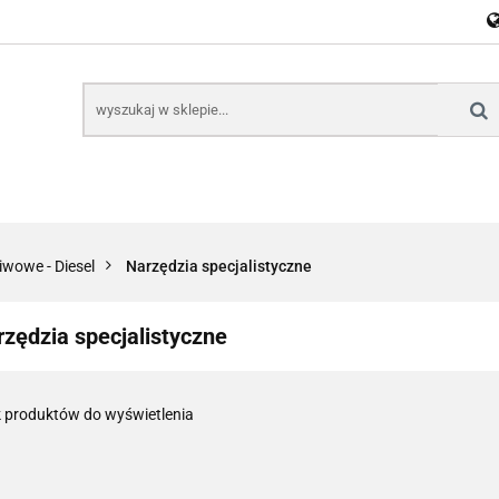
E
NARZĘDZIA
CZĘŚCI SAMOCHODOWE
AKTU
KTRONICZNE
B2B
CZĘŚCI SAMOCHODOWE
AKTUALNOŚCI
KOM
iwowe - Diesel
Narzędzia specjalistyczne
zędzia specjalistyczne
 produktów do wyświetlenia