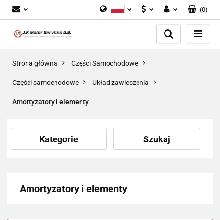
(
0
)
Polski
PLN
Zaloguj się
English
Zarejestruj się
EUR
Dodaj zgłoszenie
GBP
Strona główna
Części Samochodowe
Zgody cookies
Części samochodowe
Układ zawieszenia
Amortyzatory i elementy
Kategorie
Szukaj
Amortyzatory i elementy