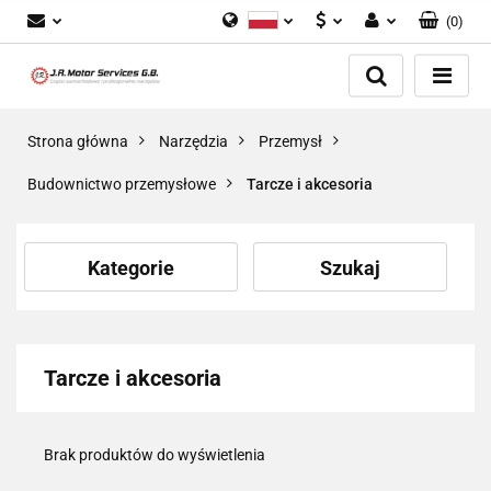
(
0
)
Polski
PLN
Zaloguj się
English
Zarejestruj się
EUR
Dodaj zgłoszenie
GBP
Strona główna
Narzędzia
Przemysł
Zgody cookies
Budownictwo przemysłowe
Tarcze i akcesoria
Kategorie
Szukaj
Tarcze i akcesoria
Brak produktów do wyświetlenia