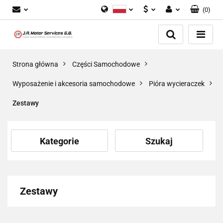
(
0
)
Polski
PLN
Zaloguj się
English
Zarejestruj się
EUR
Dodaj zgłoszenie
GBP
Strona główna
Części Samochodowe
Zgody cookies
Wyposażenie i akcesoria samochodowe
Pióra wycieraczek
Zestawy
Kategorie
Szukaj
Zestawy