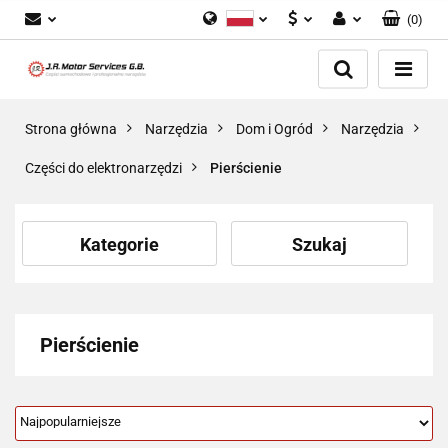
(
0
)
Polski
PLN
Zaloguj się
English
Zarejestruj się
EUR
Dodaj zgłoszenie
GBP
Strona główna
Narzędzia
Dom i Ogród
Narzędzia
Zgody cookies
Części do elektronarzędzi
Pierścienie
Kategorie
Szukaj
Pierścienie