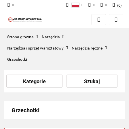
(
0
)
Polski
PLN
Zaloguj się
English
Zarejestruj się
EUR
Dodaj zgłoszenie
GBP
Strona główna
Narzędzia
Zgody cookies
Narzędzia i sprzęt warsztatowy
Narzędzia ręczne
Grzechotki
Kategorie
Szukaj
Grzechotki