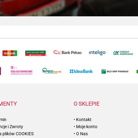
MENTY
O SKLEPIE
amin
• Kontakt
cje i Zwroty
• Moje konto
ka plików COOKIES
• O Nas