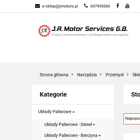
e-sklep@jrmotors.pl
697993360
UKŁADY PALIWOW
KOMPONENTY ELE
UKŁADY PALIWOWE
NARZĘDZIA
Strona główna
Narzędzia
Przemysł
Skl
Kategorie
Sto
Układy Paliwowe
Układy Paliwowe - Diesel
Układy Paliwowe - Benzyna