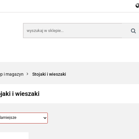
E
NARZĘDZIA
CZĘŚCI SAMOCHODOWE
AKTU
KTRONICZNE
B2B
CZĘŚCI SAMOCHODOWE
AKTUALNOŚCI
KOM
ep i magazyn
Stojaki i wieszaki
jaki i wieszaki