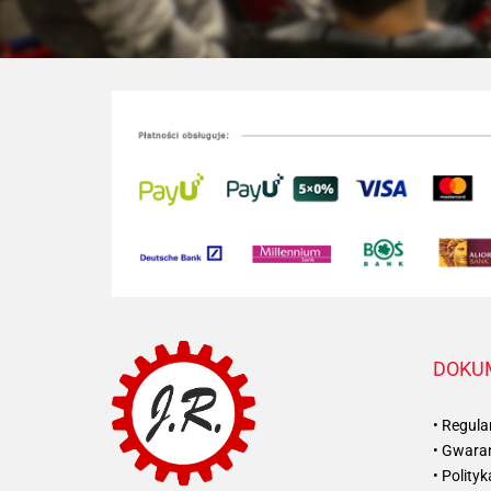
DOKU
• Regul
• Gwaran
• Polity