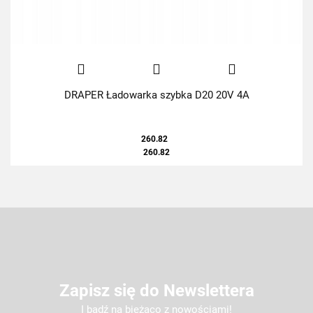
DRAPER Ładowarka szybka D20 20V 4A
260.82
260.82
Zapisz się do Newslettera
I bądź na bieżąco z nowościami!