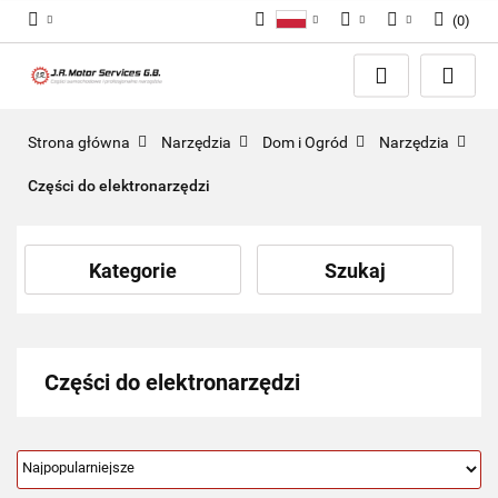
(
0
)
Polski
PLN
Zaloguj się
English
Zarejestruj się
EUR
Dodaj zgłoszenie
GBP
Strona główna
Narzędzia
Dom i Ogród
Narzędzia
Zgody cookies
Części do elektronarzędzi
Kategorie
Szukaj
Części do elektronarzędzi