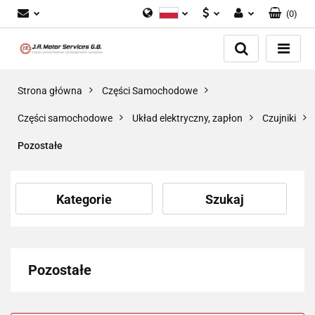
(
0
)
Polski
PLN
Zaloguj się
English
Zarejestruj się
EUR
Dodaj zgłoszenie
GBP
Strona główna
Części Samochodowe
Zgody cookies
Części samochodowe
Układ elektryczny, zapłon
Czujniki
Pozostałe
Kategorie
Szukaj
Pozostałe