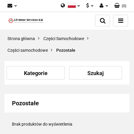
(
0
)
Polski
PLN
Zaloguj się
English
Zarejestruj się
EUR
Dodaj zgłoszenie
GBP
Strona główna
Części Samochodowe
Zgody cookies
Części samochodowe
Pozostałe
Kategorie
Szukaj
Pozostałe
Brak produktów do wyświetlenia