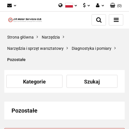
(
0
)
Polski
PLN
Zaloguj się
English
Zarejestruj się
EUR
Dodaj zgłoszenie
GBP
Strona główna
Narzędzia
Zgody cookies
Narzędzia i sprzęt warsztatowy
Diagnostyka i pomiary
Pozostałe
Kategorie
Szukaj
Pozostałe