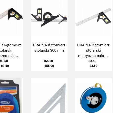
R Kątomierz
DRAPER Kątomierz
DRAPER Kątomierz
tolarski
stolarski 300 mm
stolarski
czno-calowy
metryczno-calowy
150 mm
300 mm
83.50
155.00
83.50
83.50
155.00
83.50