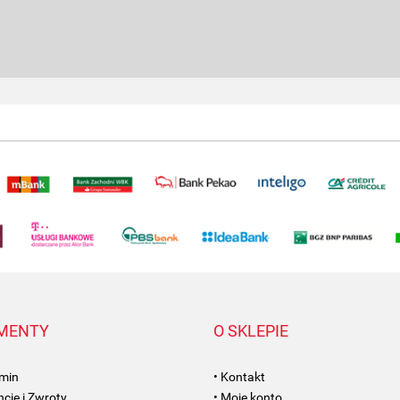
MENTY
O SKLEPIE
amin
• Kontakt
cje i Zwroty
• Moje konto