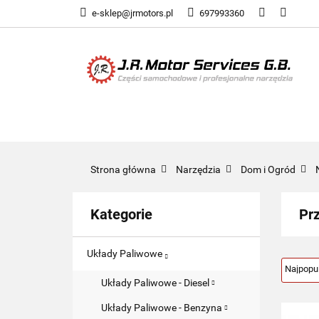
e-sklep@jrmotors.pl
697993360
UKŁADY PALIWOW
KOMPONENTY ELE
UKŁADY PALIWOWE
NARZĘDZIA
Strona główna
Narzędzia
Dom i Ogród
Kategorie
Pr
Układy Paliwowe
Układy Paliwowe - Diesel
Układy Paliwowe - Benzyna