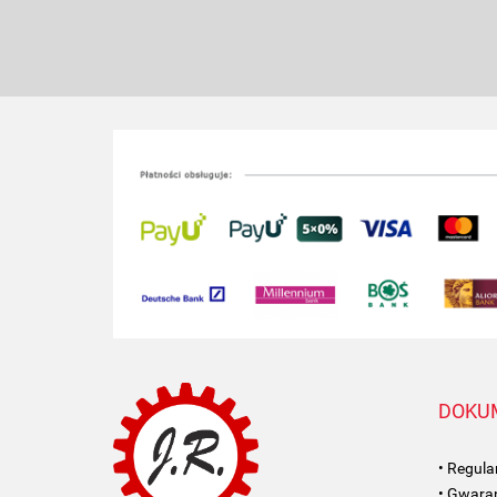
DOKU
• Regul
• Gwaran