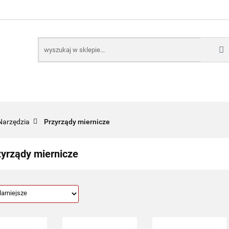
E
NARZĘDZIA
CZĘŚCI SAMOCHODOWE
AKTUA
KTRONICZNE
B2B
CZĘŚCI SAMOCHODOWE
AKTUALNOŚCI
KOMP
Narzędzia
Przyrządy miernicze
zyrządy miernicze