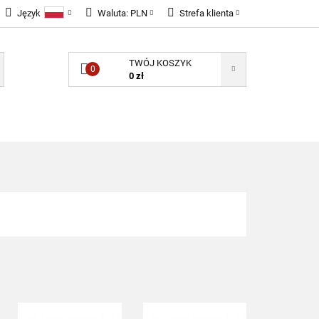
Język
Waluta:
PLN
Strefa klienta
LNOŚCI
Polski
PLN
Zaloguj się
TWÓJ KOSZYK
English
EUR
Zarejestruj się
0
0 zł
GBP
Dodaj zgłoszenie
Zgody cookies
ONENTY ELEKTRONICZNE
B2B