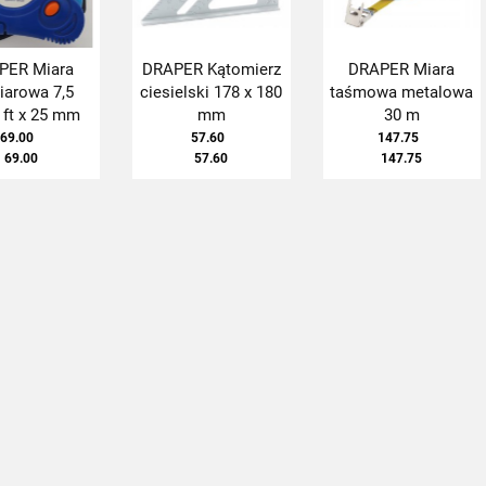
PER Miara
DRAPER Kątomierz
DRAPER Miara
iarowa 7,5
ciesielski 178 x 180
taśmowa metalowa
 ft x 25 mm
mm
30 m
69.00
57.60
147.75
69.00
57.60
147.75