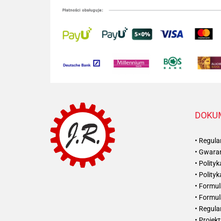
DOKU
• Regul
• Gwaran
• Polity
• Polity
• Formul
• Formul
• Regul
• Projek