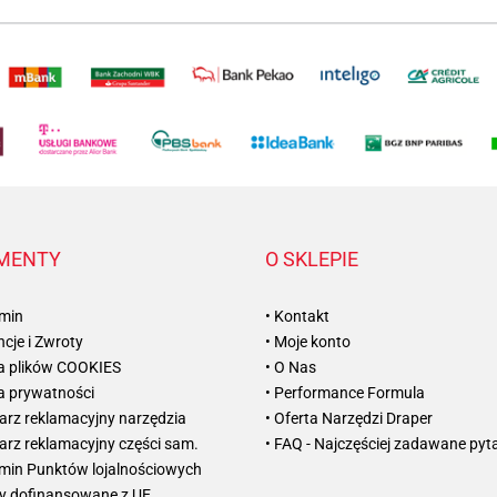
MENTY
O SKLEPIE
amin
• Kontakt
cje i Zwroty
• Moje konto
ka plików COOKIES
• O Nas
ka prywatności
• Performance Formula
arz reklamacyjny narzędzia
• Oferta Narzędzi Draper
arz reklamacyjny części sam.
• FAQ - Najczęściej zadawane pyt
amin Punktów lojalnościowych
ty dofinansowane z UE