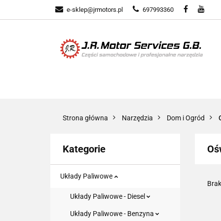
e-sklep@jrmotors.pl
697993360
UKŁADY PALIWOW
KOMPONENTY ELE
UKŁADY PALIWOWE
NARZĘDZIA
Strona główna
Narzędzia
Dom i Ogród
Kategorie
Oś
Układy Paliwowe
Brak
Układy Paliwowe - Diesel
Układy Paliwowe - Benzyna