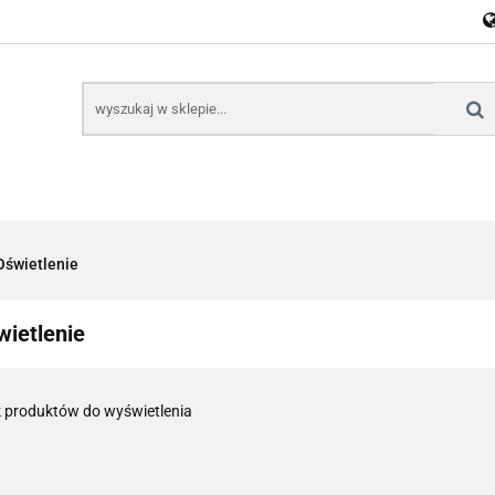
E
NARZĘDZIA
CZĘŚCI SAMOCHODOWE
AKTU
KTRONICZNE
B2B
CZĘŚCI SAMOCHODOWE
AKTUALNOŚCI
KOM
Oświetlenie
wietlenie
 produktów do wyświetlenia