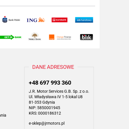
DANE ADRESOWE
+48 697 993 360
J.R. Motor Services G.B. Sp. z o.o.
Ul. Władysława IV 1-5 lokal U8
81-353 Gdynia
NIP: 5850001945
KRS: 0000186312
ania
e-sklep@jrmotors.pl