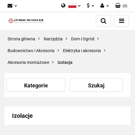
(
0
)
Polski
PLN
Zaloguj się
English
Zarejestruj się
EUR
Dodaj zgłoszenie
GBP
Strona główna
Narzędzia
Dom i Ogród
Zgody cookies
Budownictwo i Akcesoria
Elektryka i akcesoria
Akcesoria montażowe
Izolacje
Kategorie
Szukaj
Izolacje