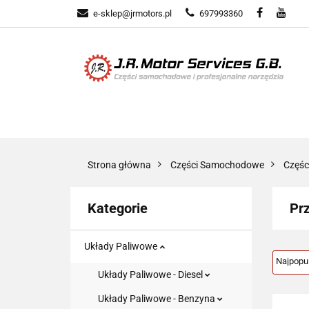
e-sklep@jrmotors.pl
697993360
UKŁADY PALIWOW
KOMPONENTY ELE
UKŁADY PALIWOWE
NARZĘDZIA
Strona główna
Części Samochodowe
Częś
Kategorie
Pr
Układy Paliwowe
Układy Paliwowe - Diesel
Układy Paliwowe - Benzyna