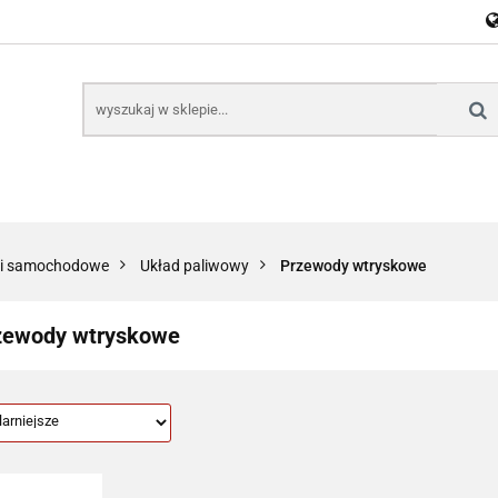
E
NARZĘDZIA
CZĘŚCI SAMOCHODOWE
AKTU
KTRONICZNE
B2B
CZĘŚCI SAMOCHODOWE
AKTUALNOŚCI
KOM
ci samochodowe
Układ paliwowy
Przewody wtryskowe
zewody wtryskowe