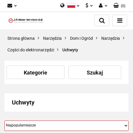
(
0
)
Polski
PLN
Zaloguj się
English
Zarejestruj się
EUR
Dodaj zgłoszenie
GBP
Strona główna
Narzędzia
Dom i Ogród
Narzędzia
Zgody cookies
Części do elektronarzędzi
Uchwyty
Kategorie
Szukaj
Uchwyty