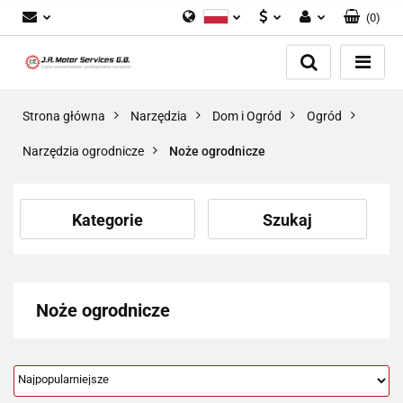
(
0
)
Polski
PLN
Zaloguj się
English
Zarejestruj się
EUR
Dodaj zgłoszenie
GBP
Strona główna
Narzędzia
Dom i Ogród
Ogród
Zgody cookies
Narzędzia ogrodnicze
Noże ogrodnicze
Kategorie
Szukaj
Noże ogrodnicze