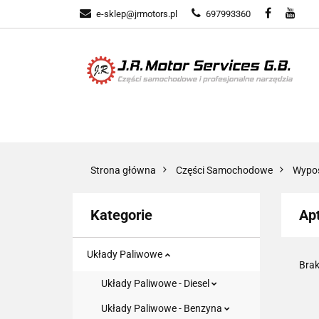
e-sklep@jrmotors.pl
697993360
UKŁADY PALIWOW
KOMPONENTY ELE
UKŁADY PALIWOWE
NARZĘDZIA
Strona główna
Części Samochodowe
Wypos
Kategorie
Ap
Układy Paliwowe
Brak
Układy Paliwowe - Diesel
Układy Paliwowe - Benzyna