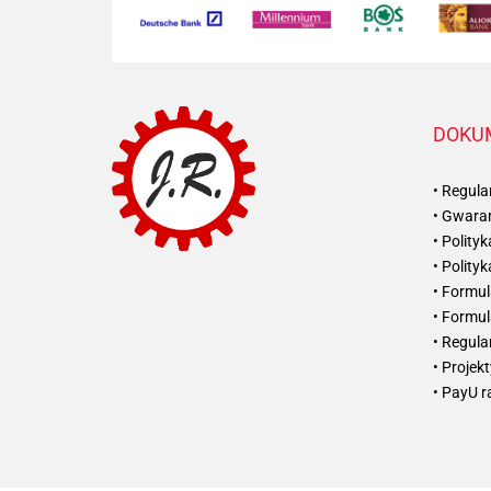
DOKU
• Regul
• Gwaran
• Polity
• Polity
• Formul
• Formul
• Regul
• Projek
• PayU r