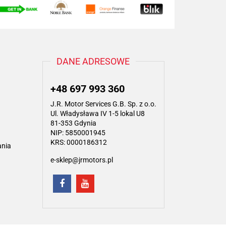
DANE ADRESOWE
+48 697 993 360
J.R. Motor Services G.B. Sp. z o.o.
Ul. Władysława IV 1-5 lokal U8
81-353 Gdynia
NIP: 5850001945
KRS: 0000186312
ania
e-sklep@jrmotors.pl