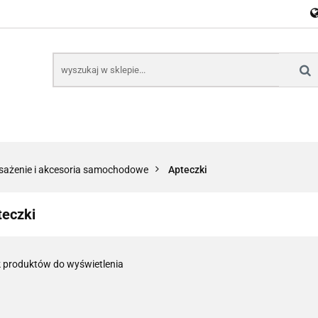
E
NARZĘDZIA
CZĘŚCI SAMOCHODOWE
AKTU
KTRONICZNE
B2B
CZĘŚCI SAMOCHODOWE
AKTUALNOŚCI
KOM
ażenie i akcesoria samochodowe
Apteczki
teczki
 produktów do wyświetlenia