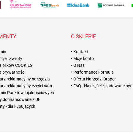
MENTY
O SKLEPIE
amin
• Kontakt
cje i Zwroty
• Moje konto
ka plików COOKIES
• O Nas
ka prywatności
• Performance Formula
arz reklamacyjny narzędzia
• Oferta Narzędzi Draper
arz reklamacyjny części sam.
• FAQ - Najczęściej zadawane pyt
amin Punktów lojalnościowych
ty dofinansowane z UE
aty - dla kupujących