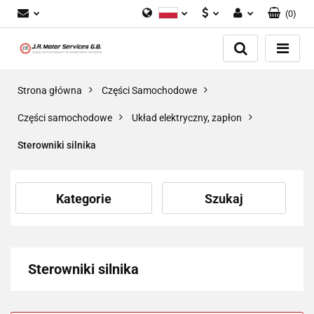
(
0
)
Polski
PLN
Zaloguj się
English
Zarejestruj się
EUR
Dodaj zgłoszenie
GBP
Strona główna
Części Samochodowe
Zgody cookies
Części samochodowe
Układ elektryczny, zapłon
Sterowniki silnika
Kategorie
Szukaj
Sterowniki silnika