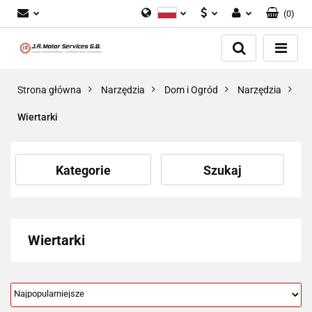
(
0
)
Polski
PLN
Zaloguj się
English
Zarejestruj się
EUR
Dodaj zgłoszenie
GBP
Strona główna
Narzędzia
Dom i Ogród
Narzędzia
Zgody cookies
Wiertarki
Kategorie
Szukaj
Wiertarki