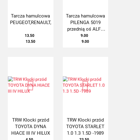
Tarcza hamulcowa
Tarcza hamulcowa
PEUGEOT,RENAULT,
PILENGA 5019
przednią oś ALFA
ROMEO
13.50
9.00
13.50
9.00
TRW Klocki przód
TRW Klocki przód
TOYOTA DYNA
TOYOTA STARLET
HIACE III IV HILUX
1.0 1.3 1.5D -1989
4.50
23.50