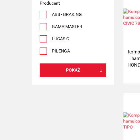
Producent
ABS - BRAKING
GAMA MASTER
LUCAS G
PILENGA
Kompl
ham
UNITED BRAKE
HONDA
POKAŻ