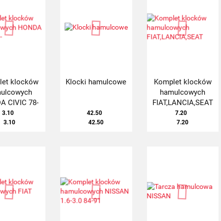
et klocków
Klocki hamulcowe
Komplet klocków
ulcowych
hamulcowych
 CIVIC 78-
FIAT,LANCIA,SEAT
3.10
42.50
7.20
3.10
42.50
7.20