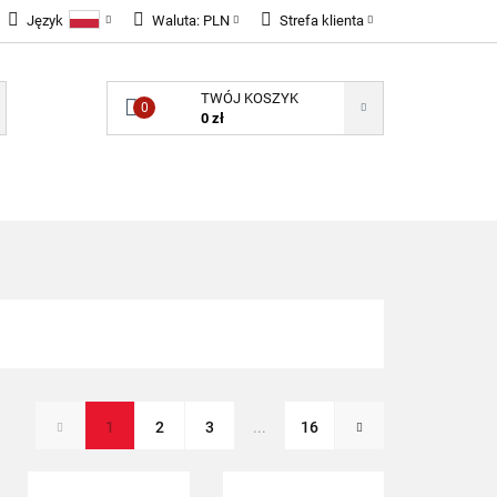
Język
Waluta:
PLN
Strefa klienta
LNOŚCI
Polski
PLN
Zaloguj się
TWÓJ KOSZYK
English
EUR
Zarejestruj się
0
0 zł
GBP
Dodaj zgłoszenie
Zgody cookies
ONENTY ELEKTRONICZNE
B2B
1
2
3
...
16