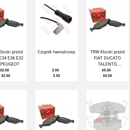
locki przód
Czujnik hamulcowy
TRW Klocki przód
34 E36 E32
FIAT DUCATO
 PEUGEOT
TALENTO,
PEUGEOT J5
32.50
2.50
65.50
32.50
2.50
65.50