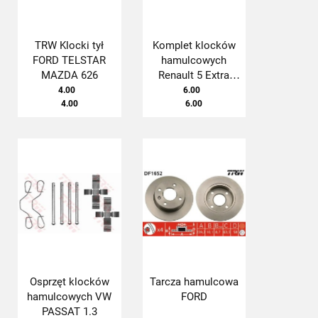
TRW Klocki tył
Komplet klocków
FORD TELSTAR
hamulcowych
MAZDA 626
Renault 5 Extra
Rapid Twingo (F)
4.00
6.00
4.00
84-92
6.00
Osprzęt klocków
Tarcza hamulcowa
hamulcowych VW
FORD
PASSAT 1.3