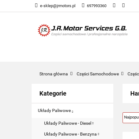
e-sklep@jrmotors.pl
697993360
UKŁADY PALIWOW
KOMPONENTY ELE
UKŁADY PALIWOWE
NARZĘDZIA
Strona główna
Części Samochodowe
Częś
Kategorie
Ha
Układy Paliwowe
Układy Paliwowe - Diesel
Układy Paliwowe - Benzyna