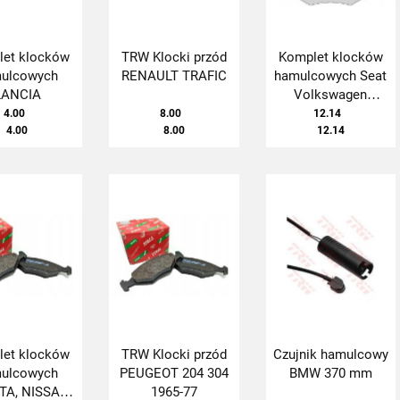
et klocków
TRW Klocki przód
Komplet klocków
ulcowych
RENAULT TRAFIC
hamulcowych Seat
LANCIA
Volkswagen
Cordoba Ibiza Golf
4.00
8.00
12.14
4.00
8.00
III (F) 97-
12.14
et klocków
TRW Klocki przód
Czujnik hamulcowy
ulcowych
PEUGEOT 204 304
BMW 370 mm
TA, NISSAN
1965-77