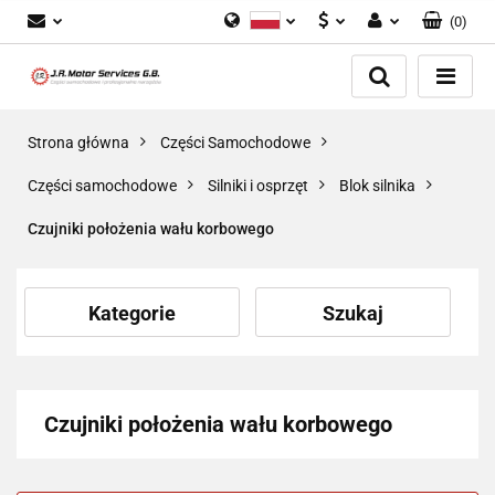
(
0
)
Polski
PLN
Zaloguj się
English
Zarejestruj się
EUR
Dodaj zgłoszenie
GBP
Strona główna
Części Samochodowe
Zgody cookies
Części samochodowe
Silniki i osprzęt
Blok silnika
Czujniki położenia wału korbowego
Kategorie
Szukaj
Czujniki położenia wału korbowego