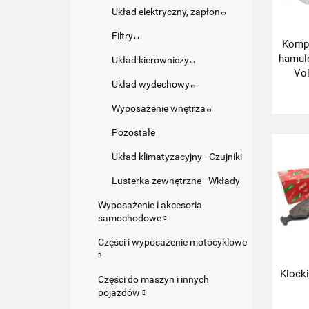
Układ elektryczny, zapłon
Filtry
Kompl
hamul
Układ kierowniczy
Vo
Układ wydechowy
Cordob
I
Wyposażenie wnętrza
Pozostałe
Układ klimatyzacyjny - Czujniki
Lusterka zewnętrzne - Wkłady
Wyposażenie i akcesoria
samochodowe
Części i wyposażenie motocyklowe
Klock
Części do maszyn i innych
pojazdów