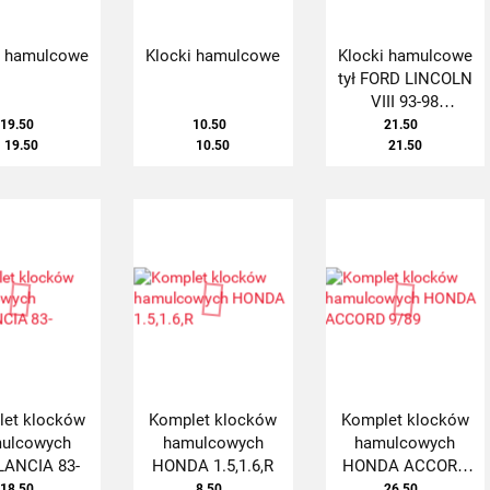
i hamulcowe
Klocki hamulcowe
Klocki hamulcowe
tył FORD LINCOLN
VIII 93-98
THUNDERBIRD 02-
19.50
10.50
21.50
19.50
10.50
21.50
05r.
et klocków
Komplet klocków
Komplet klocków
ulcowych
hamulcowych
hamulcowych
,LANCIA 83-
HONDA 1.5,1.6,R
HONDA ACCORD
9/89
18.50
8.50
26.50