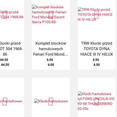
locki przód
Komplet klocków
TRW Klocki przód
T 504 1968-
hamulcowych
TOYOTA DYNA
86
Ferrari Ford Mondial
HIACE III IV HILUX
Escort Sierra P100
44.50
6.00
4.50
44.50
6.00
80-
4.50