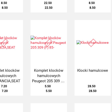
81-
8.50
22.50
8.50
8.50
22.50
8.50
et klocków
Komplet klocków
Klocki hamulcowe
ulcowych
hamulcowych
LANCIA,SEAT
Peugeot 205 309 (F)
85-
7.20
5.50
28.50
7.20
5.50
28.50