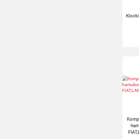
Klock
Kompl
ham
FIAT