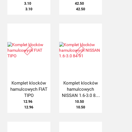
3.10
42.50
3.10
42.50
Komplet klocków
Komplet klocków
hamulcowych FIAT
hamulcowych
TIPO
NISSAN 1.6-3.0 84-
91
12.96
10.50
12.96
10.50