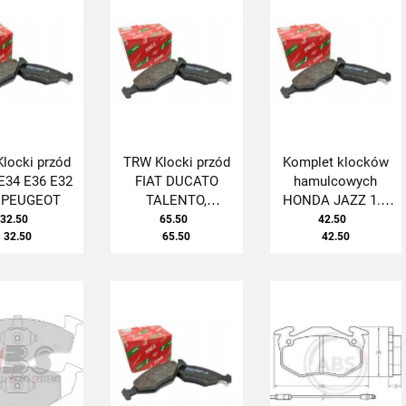
locki przód
TRW Klocki przód
Komplet klocków
34 E36 E32
FIAT DUCATO
hamulcowych
 PEUGEOT
TALENTO,
HONDA JAZZ 1.2
PEUGEOT J5
83-
32.50
65.50
42.50
32.50
65.50
42.50