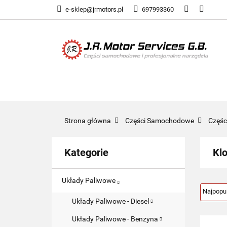
e-sklep@jrmotors.pl
697993360
UKŁADY PALIWOW
KOMPONENTY ELE
UKŁADY PALIWOWE
NARZĘDZIA
Strona główna
Części Samochodowe
Częś
Kategorie
Kl
Układy Paliwowe
Układy Paliwowe - Diesel
Układy Paliwowe - Benzyna