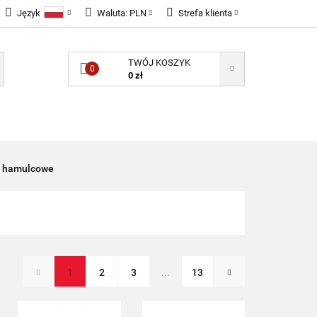
Język
Waluta:
PLN
Strefa klienta
LNOŚCI
Polski
PLN
Zaloguj się
TWÓJ KOSZYK
English
EUR
Zarejestruj się
0
0 zł
GBP
Dodaj zgłoszenie
Zgody cookies
ONENTY ELEKTRONICZNE
B2B
i hamulcowe
1
2
3
...
13