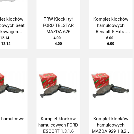
et klocków
TRW Klocki tył
Komplet klocków
cowych Seat
FORD TELSTAR
hamulcowych
lkswagen
MAZDA 626
Renault 5 Extra
a Ibiza Golf
Rapid Twingo (F)
12.14
4.00
6.00
II (F) 97-
12.14
4.00
84-92
6.00
i hamulcowe
Komplet klocków
Komplet klocków
hamulcowych FORD
hamulcowych
ESCORT 1.3,1.6
MAZDA 929 1.8,2.0