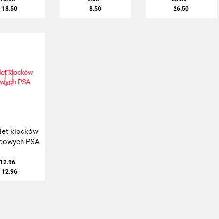
18.50
8.50
26.50
et klocków
cowych PSA
12.96
12.96