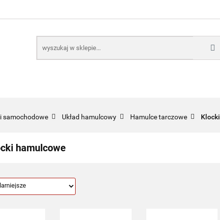
E
NARZĘDZIA
CZĘŚCI SAMOCHODOWE
AKTUA
KTRONICZNE
B2B
CZĘŚCI SAMOCHODOWE
AKTUALNOŚCI
KOMP
ci samochodowe
Układ hamulcowy
Hamulce tarczowe
Klock
ocki hamulcowe