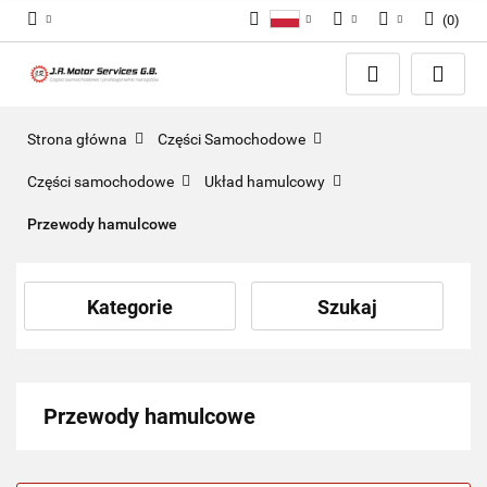
(
0
)
Polski
PLN
Zaloguj się
English
Zarejestruj się
EUR
Dodaj zgłoszenie
GBP
Strona główna
Części Samochodowe
Zgody cookies
Części samochodowe
Układ hamulcowy
Przewody hamulcowe
Kategorie
Szukaj
Przewody hamulcowe