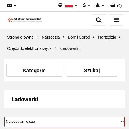
(
0
)
Polski
PLN
Zaloguj się
English
Zarejestruj się
EUR
Dodaj zgłoszenie
GBP
Strona główna
Narzędzia
Dom i Ogród
Narzędzia
Zgody cookies
Części do elektronarzędzi
Ładowarki
Kategorie
Szukaj
Ładowarki